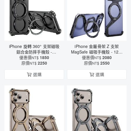
iPhone 旋轉 360° 支架磁吸
iPhone 金屬骨架 Z 支架
鋁合金防摔手機殼 -
MagSafe 磁吸手機殼 - 120°
MagSafe磁吸充電 × 軍規四
優惠價
1850
翻轉支架 × 四角防摔 × 散熱
優惠價
2080
NT$
NT$
角防護（6582）
原價
2250
升級（6576）
原價
2550
NT$
NT$
選購
選購