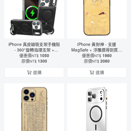
iPhone 真皮磁吸支架手機殼
iPhone 黃財神 - 支援
- 360°旋轉指環支架 ×
MagSafe × 浮雕摸得到質感
MagSafe磁吸充電 × 全包防
優惠價
1050
× 支援鏡頭貼與螢幕貼
優惠價
1980
NT$
NT$
摔 × 防指紋（6569）
原價
1300
原價
（9115）
2080
NT$
NT$
選購
選購