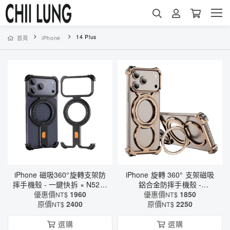
14 Plus
首頁
iPhone
iPhone 磁吸360°旋轉支架防
iPhone 旋轉 360° 支架磁吸
摔手機殼 - 一鍵快拆 × N52強
鋁合金防摔手機殼 -
磁吸 × 全包覆防護（6607）
優惠價
1960
MagSafe磁吸充電 × 軍規四
優惠價
1850
NT$
NT$
原價
2400
角防護（6582）
原價
2250
NT$
NT$
選購
選購