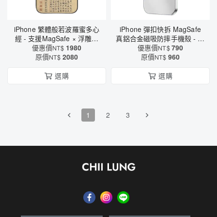
iPhone 繁體般若波羅蜜多心
iPhone 彈扣快拆 MagSafe
經 - 支援MagSafe × 浮雕摸
真鋁合金磁吸防摔手機殼 - 內
得到質感 × 支援鏡頭貼與螢
優惠價
1980
建鏡頭保護膜 × 不沾指紋 ×
優惠價
790
NT$
NT$
幕貼（9113）
原價
2080
輕薄耐磨（6563）
原價
960
NT$
NT$
選購
選購
1
2
3