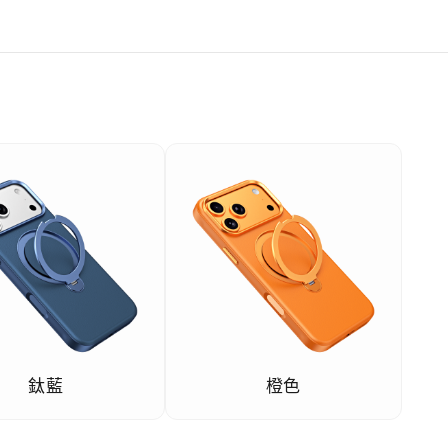
鈦藍
橙色