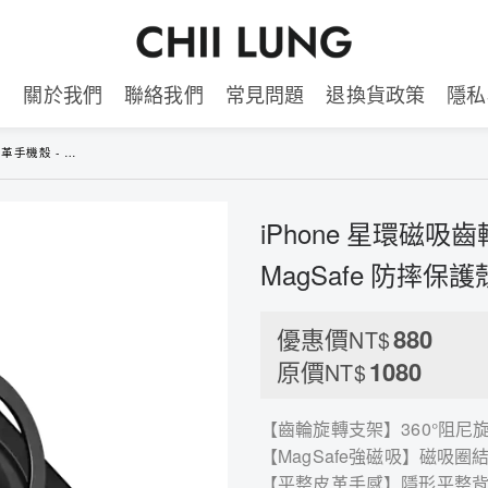
品
關於我們
聯絡我們
常見問題
退換貨政策
隱私
afe 防摔保護殼（7126）
iPhone 星環磁吸
MagSafe 防摔保護
優惠價
880
NT$
原價
1080
NT$
【齒輪旋轉支架】360°阻
【MagSafe強磁吸】磁吸
【平整皮革手感】隱形平整