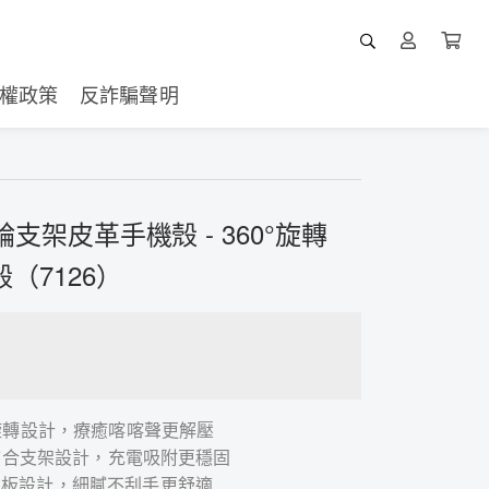
權政策
反詐騙聲明
齒輪支架皮革手機殼 - 360°旋轉
殼（7126）
尼旋轉設計，療癒喀喀聲更解壓
圈結合支架設計，充電吸附更穩固
背板設計，細膩不刮手更舒適