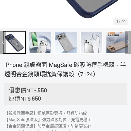
1
/
29
iPhone 親膚霧面 MagSafe 磁吸防摔手機殼 - 半
透明合金鏡頭環抗黃保護殼（7124）
優惠價
550
NT$
原價
650
NT$
【親膚霧面手感】細膩磨砂背板，舒適防指紋
【MagSafe強磁吸】強力磁吸對位，充電更穩固
【合金鏡頭保護】加高金屬鏡頭環，防刮更安心