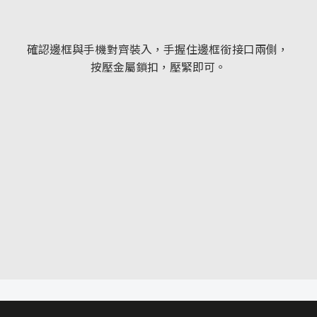
確認邊框與手機對齊裝入，手握住邊框銜接口兩側，
按壓金屬鎖扣，壓緊即可。