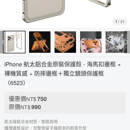
1
/
31
iPhone 航太鋁合金原裝保護殼 - 海馬扣邊框 +
裸機質感 + 防摔邊框＋獨立鏡頭保護框
（6523）
優惠價
750
NT$
原價
990
NT$
航太級鋁合金材質，堅固耐用
纖薄邊框設計，完整保留手機原本的俐落外型