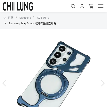
首頁
Samsung
S26 Ultra
Samsung MagArmor 裝甲Z型航空級鋁合金手機殼- MagSafe磁吸 + 金屬支架 + 四角防摔（6528）