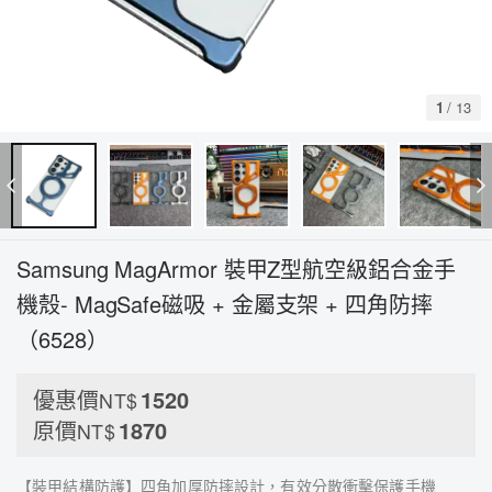
1
/
13
Samsung MagArmor 裝甲Z型航空級鋁合金手
機殼- MagSafe磁吸 + 金屬支架 + 四角防摔
（6528）
優惠價
1520
NT$
原價
1870
NT$
【裝甲結構防護】四角加厚防摔設計，有效分散衝擊保護手機