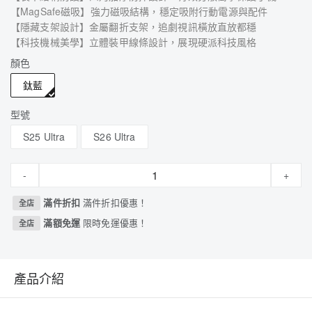
【MagSafe磁吸】強力磁吸結構，穩定吸附行動電源與配件
【隱藏支架設計】金屬翻折支架，追劇視訊橫放直放都穩
【科技機械美學】立體裝甲線條設計，展現硬派科技風格
顏色
鈦藍
型號
S25 Ultra
S26 Ultra
-
+
滿件折扣
滿件折扣優惠！
全店
滿額免運
限時免運優惠！
全店
產品介紹