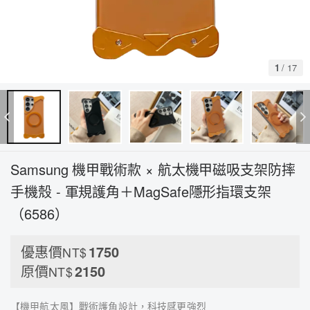
1
/
17
Samsung 機甲戰術款 × 航太機甲磁吸支架防摔
手機殼 - 軍規護角＋MagSafe隱形指環支架
（6586）
優惠價
1750
NT$
原價
2150
NT$
【機甲航太風】戰術護角設計，科技感更強烈