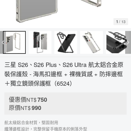
1
/
13
三星 S26、S26 Plus、S26 Ultra 航太鋁合金原
裝保護殼 - 海馬扣邊框 + 裸機質感 + 防摔邊框
＋獨立鏡頭保護框（6524）
優惠價
750
NT$
原價
990
NT$
航太級鋁合金材質，堅固耐用
纖薄邊框設計，完整保留手機原本的俐落外型