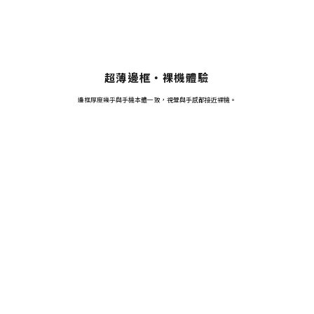
超薄邊框・裸機體驗
邊框厚度幾乎與手機本體一致，視覺與手感都接近裸機。