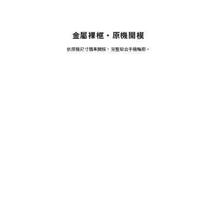
金屬裸框・原機開模
依原機尺寸精準開模，完整貼合手機輪廓。