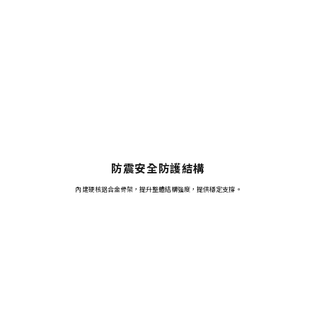
防震安全防護結構
內建硬核鋁合金骨架，提升整體結構強度，提供穩定支撐。