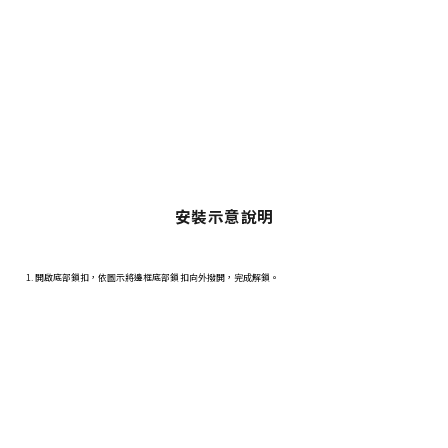
安裝示意說明
1. 開啟底部鎖扣，依圖示將邊框底部鎖扣向外撥開，完成解鎖。