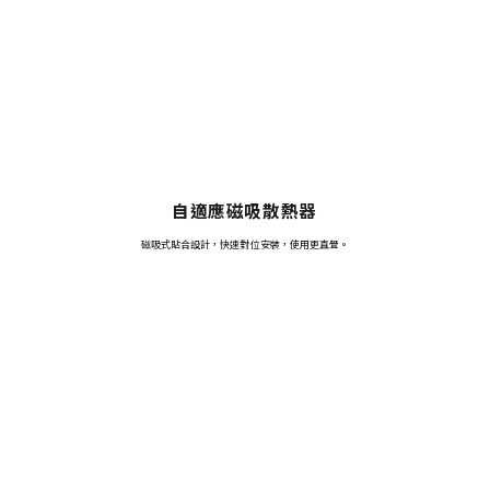
自適應磁吸散熱器
磁吸式貼合設計，快速對位安裝，使用更直覺。