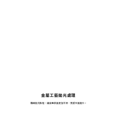
金屬工藝拋光處理
精細拋光製程，讓金屬表面更加平滑，質感全面提升。