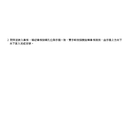
2. 對齊並裝入邊框，確認邊框按鍵孔位與手機一致，雙手輕微撐開金屬邊框兩側，由手機上方向下
向下套入完成安裝。