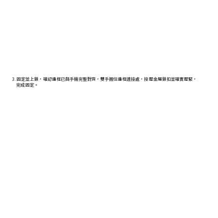
3. 固定並上鎖，確認邊框已與手機完整對齊，雙手握住邊框連接處，按壓金屬鎖扣並確實壓緊，
完成固定。