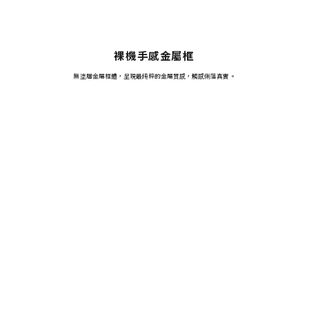
裸機手感金屬框
無塗層金屬框體，呈現最純粹的金屬質感，觸感俐落真實。