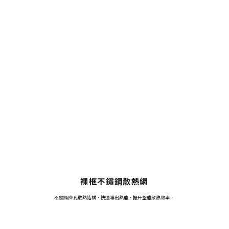
裸框不鏽鋼散熱網
不鏽鋼穿孔散熱結構，快速導出熱能，提升整體散熱效率。