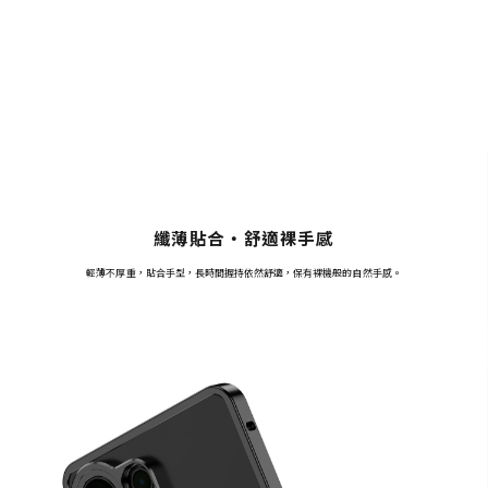
纖薄貼合・舒適裸手感
輕薄不厚重，貼合手型，長時間握持依然舒適，保有裸機般的自然手感。