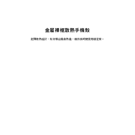
金屬裸框散熱手機殼
超薄散熱設計，有效導出機身熱能，維持長時間使用穩定度。