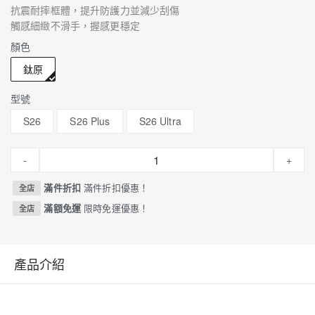
抗震耐摔框體，提升防護力並減少刮傷
觸感細緻不滑手，握感更穩定
顏色
鈦原
型號
S26
S26 Plus
S26 Ultra
-
+
滿件折扣
滿件折扣優惠！
全店
滿額免運
限時免運優惠！
全店
產品介紹