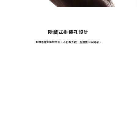
隱藏式掛繩孔設計
低調隱藏於邊框內側，不影響外觀，整體更俐落簡潔。